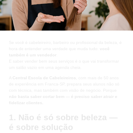
Se você é cabeleireiro, barbeiro ou profissional da beleza, é
hora de entender uma verdade que muda tudo:
você
também é um vendedor
.
E saber vender bem seus serviços é o que vai transformar
um salão vazio em uma agenda cheia.
A
Central Escola de Cabeleireiros
, com mais de 50 anos
de experiência em Franca-SP, prepara seus alunos não só
com técnica, mas também com visão de negócio. Porque
não basta saber cortar bem — é preciso saber atrair e
fidelizar clientes.
1. Não é só sobre beleza —
é sobre solução