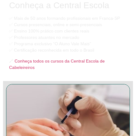
Conheça a Central Escola
✅ Mais de 50 anos formando profissionais em Franca-SP
✅ Cursos presenciais, online e semi-presenciais
✅ Ensino 100% prático com clientes reais
✅ Professores atuantes no mercado
✅ Programa exclusivo “O Aluno Vale Mais”
✅ Certificação reconhecida em todo o Brasil
🔗
Conheça todos os cursos da Central Escola de
Cabeleireiros