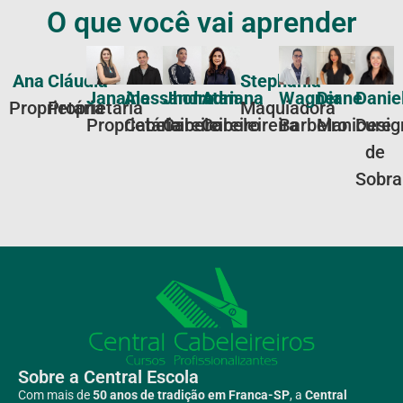
O que você vai aprender
Ana
Cláudia
Stephania
Janaina
Alessandro
Jhonatan
Adriana
Wagner
Diane
Danie
Proprietária
Proprietária
Maquiadora
Proprietária
Cabeleireiro
Cabeleireiro
Cabeleireira
Barbeiro
Manicure
Desig
de
Sobra
Sobre a Central Escola
Com mais de
50 anos de tradição em Franca-SP
, a
Central