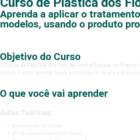
Curso de Plástica dos Fi
Aprenda a aplicar o tratamento
modelos, usando o produto prof
Objetivo do Curso
O
Curso de Plástica dos Fios da Central Escola
, em
Franca
prático, o aluno aprende desde a estrutura do fio até a aplicação
O que você vai aprender
Aulas Teóricas:
Estrutura do fio capilar
pH do cabelo e sua importância