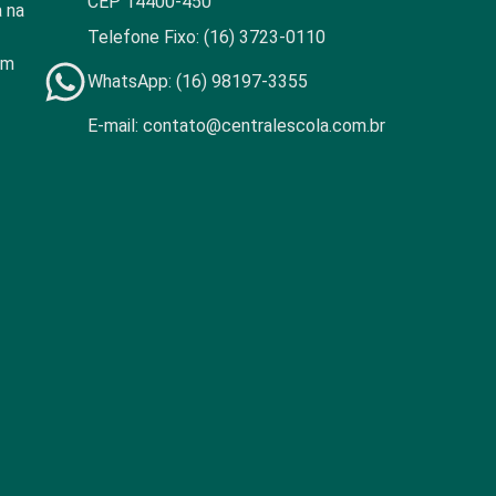
CEP 14400-450​
a na
Telefone Fixo: (16) 3723-0110
om
WhatsApp: (16) 98197-3355​
E-mail: contato@centralescola.com.br​