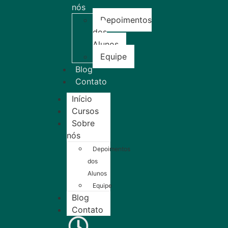
nós
Depoimentos
dos
Alunos
Equipe
Blog
Contato
Início
Cursos
Sobre
nós
Depoimentos
dos
Alunos
Equipe
Blog
Contato