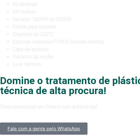
06 piranhas
04 toalhas
Secador 1800W ou 2000W
Coldre para secador
Chapinha de 225°C
Escovas redondas P/M/G (cerdas mistas)
Capa de química
Protetor de orelha
Luva térmica
Domine o tratamento de plástic
técnica de alta procura!
Curso presencial em Franca com prática real
Fale com a gente pelo WhatsApp