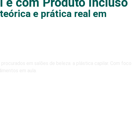
l e com Produto Incluso
teórica e prática real em
 procurados em salões de beleza: a plástica capilar. Com foco
edimentos em aula.