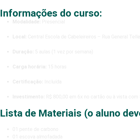
Informações do curso:
Modalidade:
Presencial
Local:
Central Escola de Cabeleireiros – Rua General Tell
Duração:
5 aulas (1 vez por semana)
Carga horária:
15 horas
Certificação:
Incluída
Investimento:
R$ 800,00 em 6x no cartão ou à vista com
Lista de Materiais (o aluno deve
01 pente de carbono
01 escova almofadada