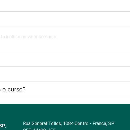
á incluso no valor do curso.
 o curso?
Rua General Telles, 1084 Centro - Franca, SP
-SP
,