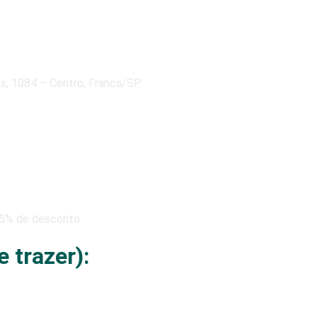
es, 1084 – Centro, Franca/SP
 5% de desconto.
 trazer):