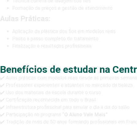
Técnica correta de lavagem dos fios
Formação de preços e gestão de atendimento
Aulas Práticas:
Aplicação da plástica dos fios em modelos reais
Passo a passo completo do tratamento
Finalização e resultados profissionais
Benefícios de estudar na Centr
✔️ Aulas práticas com modelos reais desde as primeiras seman
✔️ Professores experientes e atuantes no mercado da beleza
✔️ Uso dos materiais da escola durante o curso
✔️ Certificação reconhecida em todo o Brasil
✔️ Infraestrutura profissional para simular o dia a dia do salão
✔️ Participação no programa
“O Aluno Vale Mais”
✔️ Tradição de mais de 50 anos formando profissionais em Fra