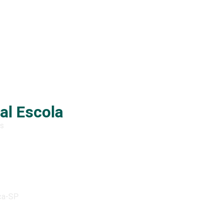
al Escola
as
nca-SP