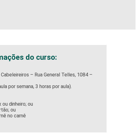
mações do curso:
Cabeleireiros – Rua General Telles, 1084 –
la por semana, 3 horas por aula).
 ou dinheiro; ou
rtão; ou
rnê
no carnê