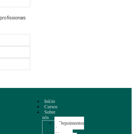
rofissionais
Início
Cursos
Sobre
nós
Depoimentos
dos
Alunos