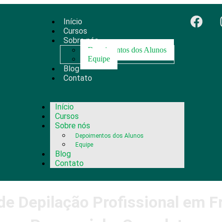
Início
Cursos
Sobre nós
Depoimentos dos Alunos
Equipe
Blog
Contato
Início
Cursos
Sobre nós
Depoimentos dos Alunos
Equipe
Blog
Contato
de Depilação Profissional em F