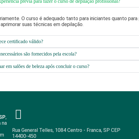
xperiência prévia para fazer o curso de depilação profissional?
iamente. O curso é adequado tanto para iniciantes quanto para p
aprimorar suas técnicas em depilação.​
ece certificado válido?
 necessários são fornecidos pela escola?
har em salões de beleza após concluir o curso?
-SP
,
a na
Rua General Telles, 1084 Centro - Franca, SP CEP
om
14400-450​