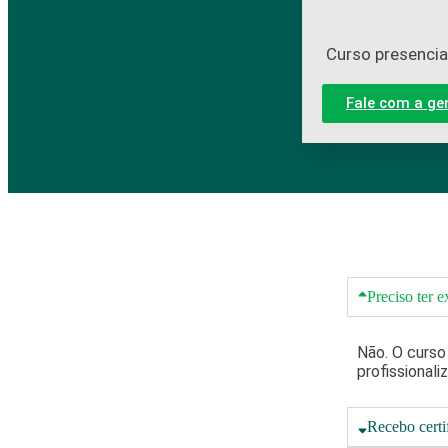
Curso presencial
Fale com a ge
Preciso ter e
Não. O curso 
profissionaliz
Recebo certi