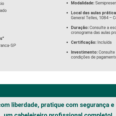
Modalidade:
Semipresenci
cio
cado
Local das aulas prática
General Telles, 1084 – C
Duração:
Consulte a esc
cronograma das aulas prá
is”
Certificação:
Incluída
Franca-SP
Investimento:
Consulte 
condições de pagament
om liberdade, pratique com segurança e
um cabeleireiro profissional completo!