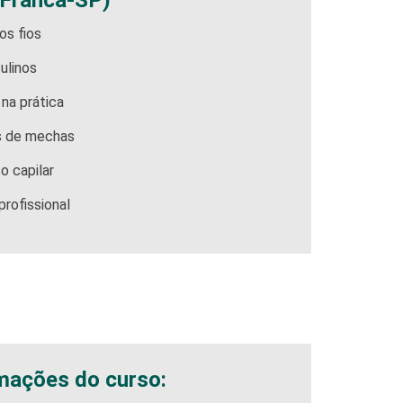
Franca-SP)
os fios
ulinos
 na prática
s de mechas
o capilar
profissional
mações do curso: