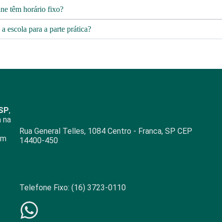
ine têm horário fixo?
é a escola para a parte prática?
-SP
,
a na
Rua General Telles, 1084 Centro - Franca, SP CEP
om
14400-450​
Telefone Fixo: (16) 3723-0110