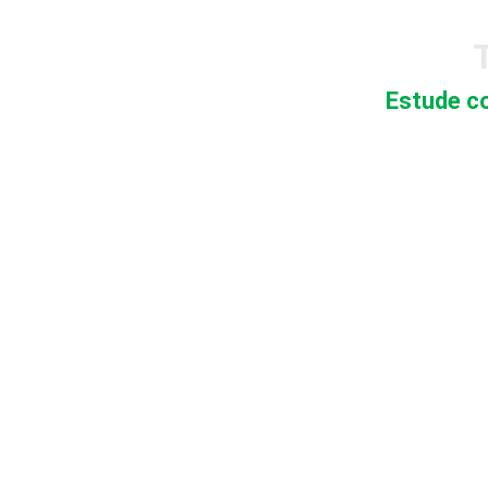
T
Estude co