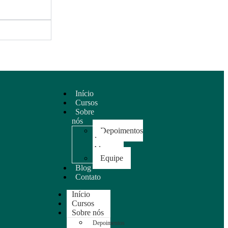
Início
Cursos
Sobre
nós
Depoimentos
dos
Alunos
Equipe
Blog
Contato
Início
Cursos
Sobre nós
Depoimentos